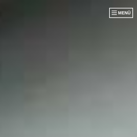
MENÜ
VORSTAND
CORPS EHEM. KÖNIGE
CORPS EHEM. KÖNIGINNEN
OFFIZIERSCORPS
DAMENGARDE
EHRENGARDE
SCHWATTJACKEN