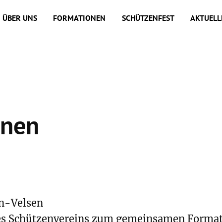
ÜBER UNS
FORMATIONEN
SCHÜTZENFEST
AKTUELL
onen
en-Velsen
des Schützenvereins zum gemeinsamen Formati